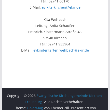
Tel.: 02741 60170
E-Mail:
ev-kita-kirchen@ekir.de
Kita Wehbach
Leitung: Anita Schaufler
Heinrich-Klostermann-Straße 48
57548 Kirchen
Tel.: 02741 933964
E-Mail:
evkindergarten.wehbach@ekir.de
Copyright © 2026
Evangelische Kirchengemeinde Kirchen-
Freusburg
. Alle Rechte vorbehalten.
Theme:
ColorMag
von ThemeGrill. Präsentiert von